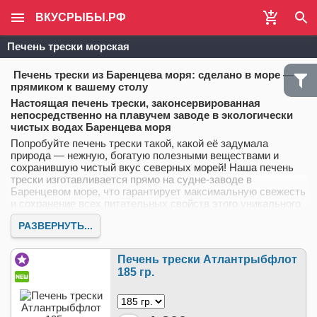
ВКУСРЫБЫ.РФ
Печень трески морская
Печень трески из Баренцева моря: сделано в море —
прямиком к вашему столу
Настоящая печень трески, законсервированная
непосредственно на плавучем заводе в экологически
чистых водах Баренцева моря
Попробуйте печень трески такой, какой её задумала
природа — нежную, богатую полезными веществами и
сохранившую чистый вкус северных морей! Наша печень
трески изготавливается прямо на судне-заводе в
Баренцевом море, что гарантирует максимальную свежесть
и сохранение всех питательных свойств этого уникального
продукта.
РАЗВЕРНУТЬ...
Почему наша печень трески особенная?
Изготовление на судне
— обработка в течение 4 часов
Печень трески Атлантрыбфлот
после вылова
185 гр.
Экологически чистый регион
— холодные воды
Баренцева моря
Отборное сырье
— только печень трески высшего