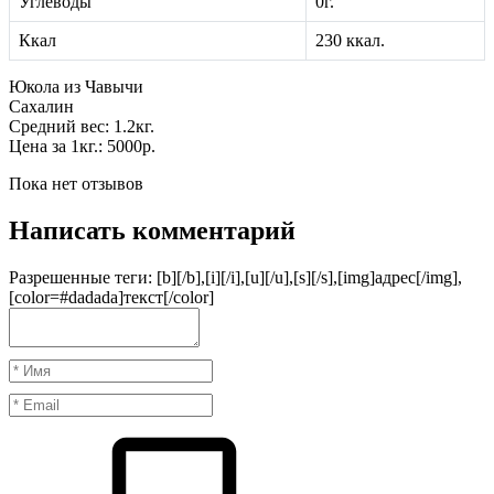
Углеводы
0г.
Ккал
230 ккал.
Юкола из Чавычи
Сахалин
Средний вес: 1.2кг.
Цена за 1кг.: 50
00р.
Пока нет отзывов
Написать комментарий
Разрешенные теги: [b][/b],[i][/i],[u][/u],[s][/s],[img]адрес[/img],
[color=#dadada]текст[/color]