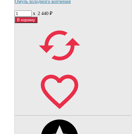
Омуль холодного копчения
x
2 440
₽