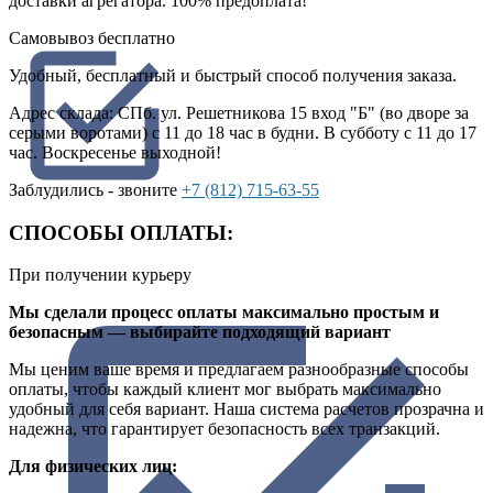
доставки агрегатора. 100% предоплата!
Самовывоз
бесплатно
Удобный, бесплатный и быстрый способ получения заказа.
Адрес склада: СПб. ул. Решетникова 15 вход "Б" (во дворе за
серыми воротами) с 11 до 18 час в будни. В субботу с 11 до 17
час. Воскресенье выходной!
Заблудились - звоните
+7 (812) 715-63-55
СПОСОБЫ ОПЛАТЫ:
При получении курьеру
Мы сделали процесс оплаты максимально простым и
безопасным — выбирайте подходящий вариант
Мы ценим ваше время и предлагаем разнообразные способы
оплаты, чтобы каждый клиент мог выбрать максимально
удобный для себя вариант. Наша система расчетов прозрачна и
надежна, что гарантирует безопасность всех транзакций.
Для физических лиц: