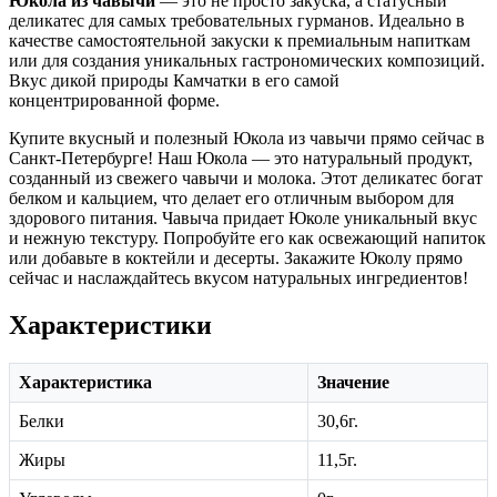
Юкола из чавычи
— это не просто закуска, а статусный
деликатес для самых требовательных гурманов. Идеально в
качестве самостоятельной закуски к премиальным напиткам
или для создания уникальных гастрономических композиций.
Вкус дикой природы Камчатки в его самой
концентрированной форме.
Купите вкусный и полезный Юкола из чавычи прямо сейчас в
Санкт-Петербурге! Наш Юкола — это натуральный продукт,
созданный из свежего чавычи и молока. Этот деликатес богат
белком и кальцием, что делает его отличным выбором для
здорового питания. Чавыча придает Юколе уникальный вкус
и нежную текстуру. Попробуйте его как освежающий напиток
или добавьте в коктейли и десерты. Закажите Юколу прямо
сейчас и наслаждайтесь вкусом натуральных ингредиентов!
Характеристики
Характеристика
Значение
Белки
30,6г.
Жиры
11,5г.