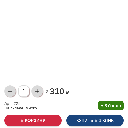
310
X
₽
Арт.: 228
+
3 балла
На складе:
много
КУПИТЬ В 1 КЛИК