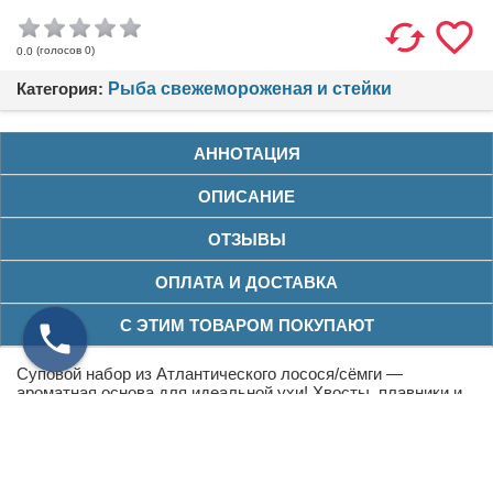
(голосов
0
)
0.0
Категория:
Рыба свежемороженая и стейки
АННОТАЦИЯ
ОПИСАНИЕ
ОТЗЫВЫ
ОПЛАТА И ДОСТАВКА
С ЭТИМ ТОВАРОМ ПОКУПАЮТ
Суповой набор из Атлантического лосося/сёмги —
ароматная основа для идеальной ухи! Хвосты, плавники и
позвоночник с остатками мяса для наваристого бульона.
Доступный способ приготовить элитный рыбный суп.
Купить суповой набор лосося в СПб с доставкой. Просто
добавьте овощи и специи — и ресторанное блюдо готово!
Доставка по Петербургу и области. Почему обычная уха,